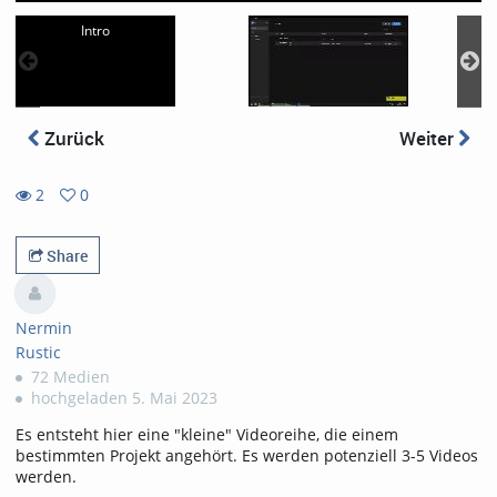
Intro
Zurück
Weiter
2
0
0
2
favorites
views
Share
Nermin
Rustic
72 Medien
hochgeladen 5. Mai 2023
Es entsteht hier eine "kleine" Videoreihe, die einem
bestimmten Projekt angehört. Es werden potenziell 3-5 Videos
werden.