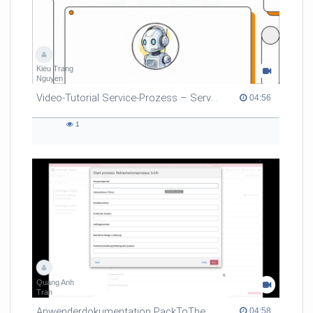
Kieu Trang
Nguyen
Video-Tutorial Service-Prozess – ServiceBot Team D
04:56 duration
04:56
1
1
views
Quang Anh
Tran
Anwenderdokumentation PackToTheRoots (Team A) - MAS
04:58 duration
04:58