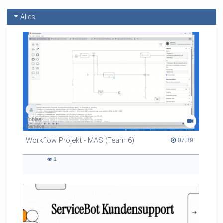
Alles
Tobias
Beneke
Workflow Projekt - MAS (Team 6)
07:39 duration
07:39
1
1
views