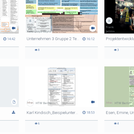
Merve
Frank
Yalcinkaya-Bayram
Jelitto
lümer
Unternehmen 3 Gruppe 2 Teilaufgabe a)
14:42
16:12
8
3
HTW Berlin
HTW Berlin
Karl Kindisch_Beispielunternehmen 5_Teilaufgabe 1_Brecko, Leonie
18:53
6
4