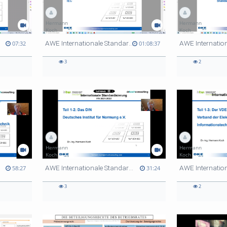
Hermann
Hermann
Koch
Koch
AWE Internationale Standardisierung 4
07:32
01:08:37
3
2
Hermann
Hermann
Koch
Koch
AWE Internationale Standardisierung Teil 1.1 bis 1.4 2
58:27
31:24
3
2