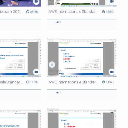
Hermann
Koch
Spring School Vietnam 2022 Video
AWE Internationale Standardisierung 7
03:56
16:50
5
Hermann
Koch
AWE Internationale Standardisierung 6
AWE Internationale Standardisierung 2
11:26
11:43
1