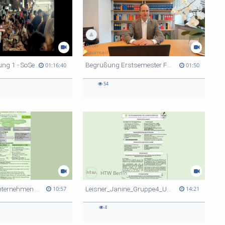
Peter
Zaumseil
Projektentwicklung 1 - SoSe 2021 - Modul B4.4 - The Human Scale
Begrüßung Erstsemester Fachbereich 3
01:16:40
01:50
54
HTW Berlin
Esen, Emine, Unternehmen 1, Teilaufgabe 5, Franz Asparagus
Leisner_Janine_Gruppe4_Unternehmen1_Aufgabe1_Modernes_Personalrecht
10:57
14:21
4