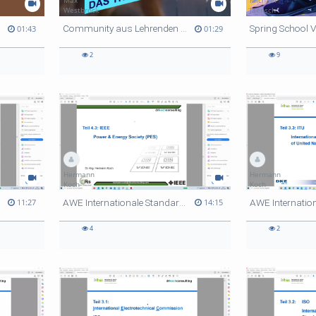
Max
Michael
Westbrock
Jaensch
Community aus Lehrenden und Studis zum Thema Space
01:43
01:29
2
9
Hermann
Hermann
Koch
Koch
AWE Internationale Standardisierung 9
11:27
14:15
4
2