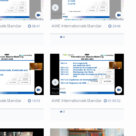
Hermann
Koch
AWE Internationale Standardisierung 5
AWE Internationale Standardisierung 1
08:41
29:46
4
Hermann
Koch
AWE Internationale Standardisierung Teil 1.1 bis 1.4 3
AWE Internationale Standardisierung Teil 1.1 bis 1.4 4
14:53
01:05:52
3