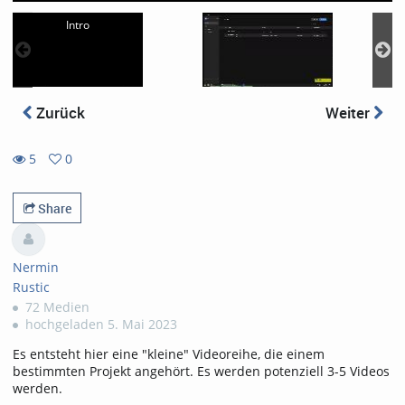
Intro
Zurück
Weiter
5
0
0
5
favorites
views
Share
Nermin
Rustic
72 Medien
hochgeladen 5. Mai 2023
Es entsteht hier eine "kleine" Videoreihe, die einem
bestimmten Projekt angehört. Es werden potenziell 3-5 Videos
werden.