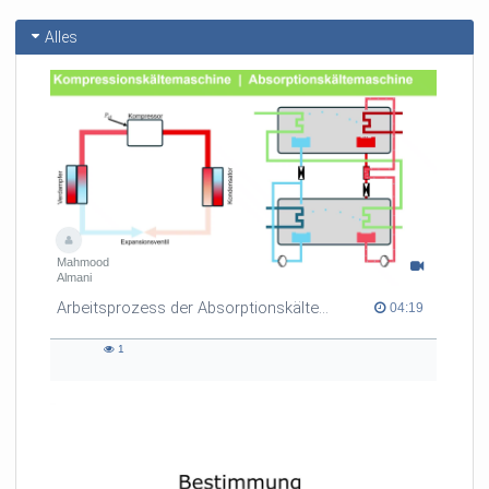
Alles
Mahmood
Almani
Arbeitsprozess der Absorptionskältemaschine
04:19 duration
04:19
1
1
views