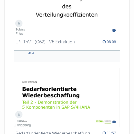
Tobias
Fries
LPr ThVT (G62) - V5 Extraktion
08:09 duration
08:09
4
4
views
Lucas
Oldenburg
Bedarfsorientierte Wiederbeschaffung: Teil 2 - Demonstration der 5 Komponenten in SAP S/4HANA
11:57 duration
11:57