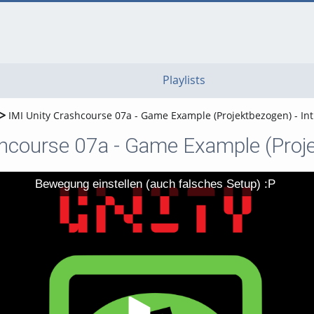
go
go
go
to
to
to
navigation
main
footer
content
Playlists
IMI Unity Crashcourse 07a - Game Example (Projektbezogen) - In
shcourse 07a - Game Example (Proje
Bewegung einstellen (auch falsches Setup) :P
Video abspielen