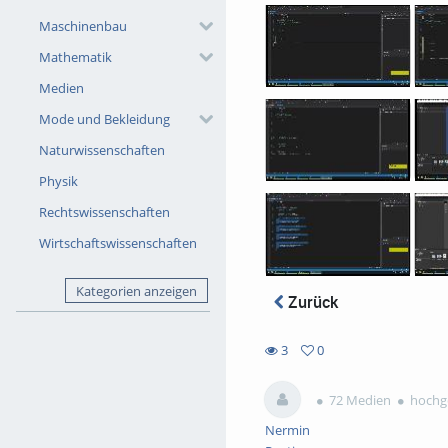
Maschinenbau
Mathematik
Medien
Mode und Bekleidung
Naturwissenschaften
Physik
Rechtswissenschaften
Wirtschaftswissenschaften
Kategorien anzeigen
Zurück
3
0
0
3
favorites
views
72 Medien
hochge
Nermin