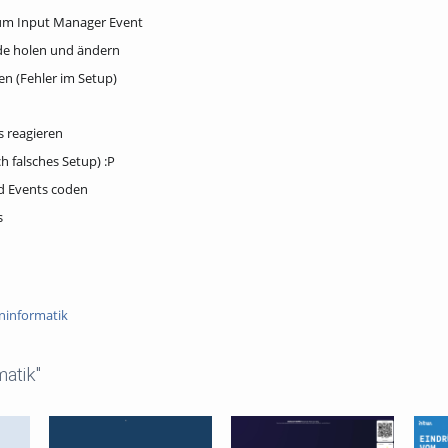
zum Input Manager Event
e holen und ändern
en (Fehler im Setup)
s reagieren
 falsches Setup) :P
 Events coden
s
ninformatik
atik"