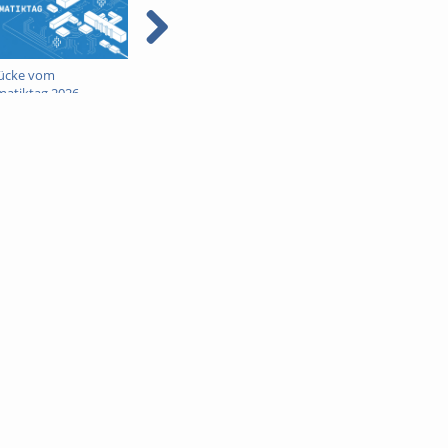
ücke vom
Mobile Betriebssysteme
Takopi: Ein Tamago
matiktag 2026
und Netzwerke (HabitLab)
gegen Handysucht 
Mobile Betriebsyst
und Netzwerke