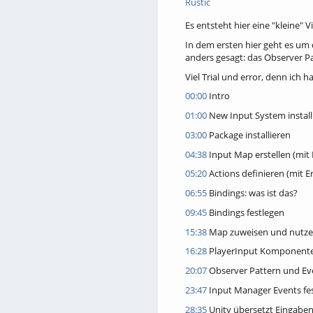
Rustic
Es entsteht hier eine "kleine"
In dem ersten hier geht es um 
anders gesagt: das Observer Pa
Viel Trial und error, denn ich
00:00
Intro
01:00
New Input System install
03:00
Package installieren
04:38
Input Map erstellen (mit 
05:20
Actions definieren (mit E
06:55
Bindings: was ist das?
09:45
Bindings festlegen
15:38
Map zuweisen und nutz
16:28
PlayerInput Komponent
20:07
Observer Pattern und Ev
23:47
Input Manager Events fe
28:35
Unity übersetzt Eingabe