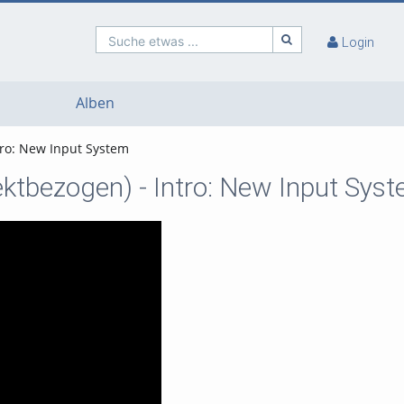
Suche etwas ...
Login
Alben
tro: New Input System
ktbezogen) - Intro: New Input Sys