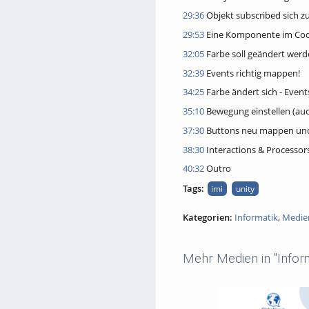
29:36
Objekt subscribed sich 
29:53
Eine Komponente im Cod
32:05
Farbe soll geändert werd
32:39
Events richtig mappen!
34:25
Farbe ändert sich - Event
35:10
Bewegung einstellen (auch
37:30
Buttons neu mappen und
38:30
Interactions & Processor
40:32
Outro
Tags:
imi
unity
Kategorien:
Informatik
,
Medie
Mehr Medien in "Inform