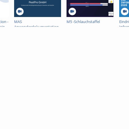
ion -
MAS
M5 -Schlauchstaffel
Eindr
aip
Anwenderdokumentation
Infor
WFP Team 3