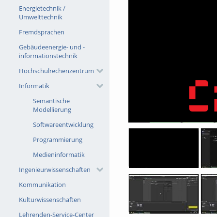
Energietechnik /
Umwelttechnik
Fremdsprachen
Gebäudeenergie- und -
informationstechnik
Hochschulrechenzentrum
Informatik
Semantische
Modellierung
Softwareentwicklung
Programmierung
Medieninformatik
Ingenieurwissenschaften
Kommunikation
Kulturwissenschaften
Lehrenden-Service-Center