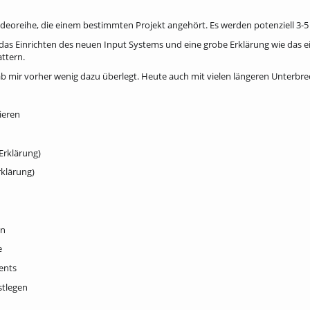
 Videoreihe, die einem bestimmten Projekt angehört. Es werden potenziell 3-
das Einrichten des neuen Input Systems und eine grobe Erklärung wie das eig
ttern.
 hab mir vorher wenig dazu überlegt. Heute auch mit vielen längeren Unterbre
ieren
Erklärung)
rklärung)
en
e
ents
stlegen
n