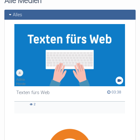
Alle Medien
Alles
Adina
Herde
Texten fürs Web
03:38 duration
03:38
2
2
views