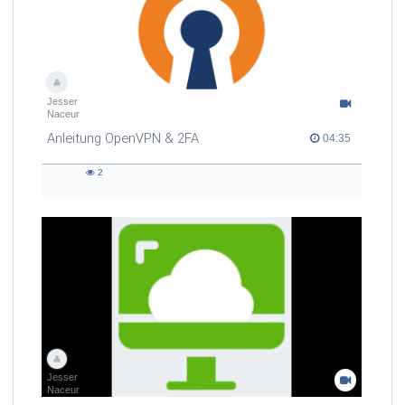
Jesser
Naceur
Anleitung OpenVPN & 2FA
04:35 duration
04:35
2
2
views
Jesser
Naceur