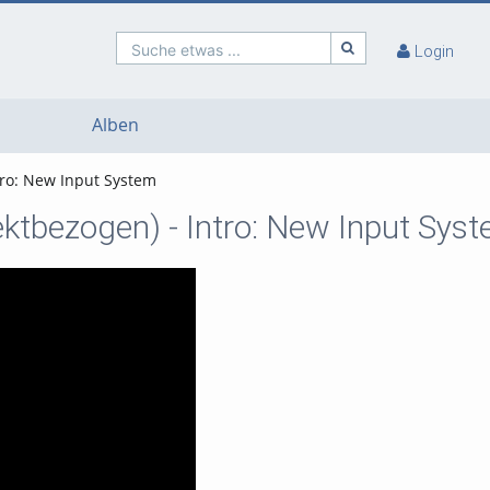
Suche etwas ...
Login
Alben
tro: New Input System
ktbezogen) - Intro: New Input Sys