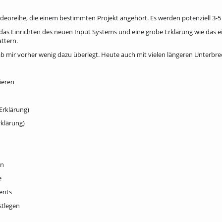
 Videoreihe, die einem bestimmten Projekt angehört. Es werden potenziell 3-
das Einrichten des neuen Input Systems und eine grobe Erklärung wie das eig
ttern.
 hab mir vorher wenig dazu überlegt. Heute auch mit vielen längeren Unterbre
ieren
Erklärung)
rklärung)
en
e
ents
stlegen
n