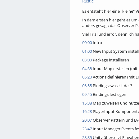
Rustic
Es entsteht hier eine "kleine"
In dem ersten hier geht es um 
anders gesagt: das Observer Pa
Viel Trial und error, denn ich
00:00
Intro
01:00
New Input System install
03:00
Package installieren
04:38
Input Map erstellen (mit 
05:20
Actions definieren (mit E
06:55
Bindings: was ist das?
09:45
Bindings festlegen
15:38
Map zuweisen und nutz
16:28
PlayerInput Komponent
20:07
Observer Pattern und Ev
23:47
Input Manager Events fe
28:35
Unity übersetzt Eingabe