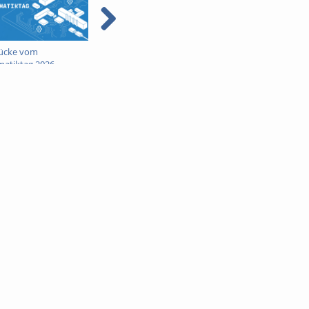
ücke vom
Mobile Betriebssysteme
Takopi: Ein Tamago
matiktag 2026
und Netzwerke (HabitLab)
gegen Handysucht 
Mobile Betriebsyst
und Netzwerke