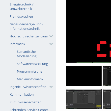
Energietechnik /
Umwelttechnik
Fremdsprachen
Gebäudeenergie- und -
informationstechnik
Hochschulrechenzentrum
Informatik
Semantische
Modellierung
Softwareentwicklung
Programmierung
Medieninformatik
Ingenieurwissenschaften
Kommunikation
Kulturwissenschaften
Lehrenden-Service-Center