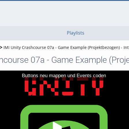
go
go
go
to
to
to
navigation
main
footer
content
Playlists
IMI Unity Crashcourse 07a - Game Example (Projektbezogen) - In
shcourse 07a - Game Example (Proje
Buttons neu mappen und Events coden
Video abspielen