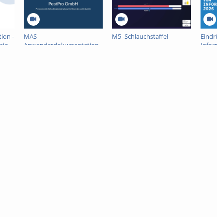
ion -
MAS
M5 -Schlauchstaffel
Eindr
aip
Anwenderdokumentation
Infor
WFP Team 3