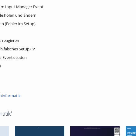
zum Input Manager Event
e holen und ändern
en (Fehler im Setup)
s reagieren
 falsches Setup) :P
 Events coden
s
ninformatik
atik"