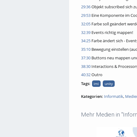
29:36
Objekt subscribed sich 
29:53
Eine Komponente im Cod
32:05
Farbe soll geändert werd
32:39
Events richtig mappen!
34:25
Farbe ändert sich - Event
35:10
Bewegung einstellen (auch
37:30
Buttons neu mappen und
38:30
Interactions & Processor
40:32
Outro
Tags:
imi
unity
Kategorien:
Informatik
,
Medie
Mehr Medien in "Inform