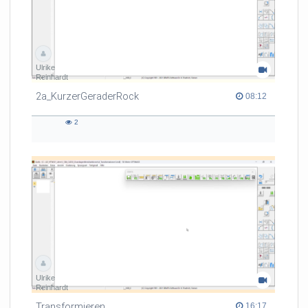
Ulrike
Reinhardt
2a_KurzerGeraderRock
08:12 duration
08:12
2
2
views
Ulrike
Reinhardt
Transformieren
16:17 duration
16:17