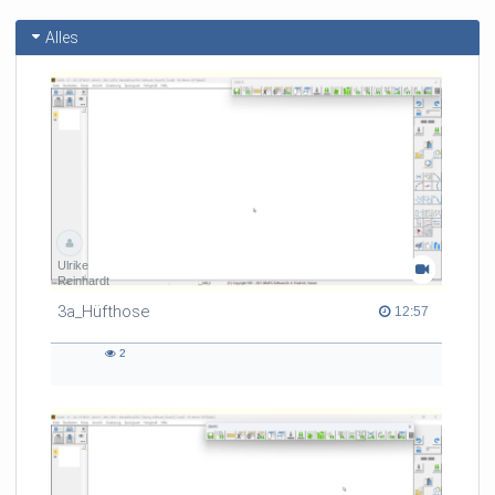
Alles
Ulrike
Reinhardt
3a_Hüfthose
12:57 duration
12:57
2
2
views