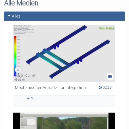
Alle Medien
Alles
Marvin Cornel
Geisler
Mechanischer Aufsatz zur Integration des Roboters LARA 5 auf den MAV 500
02:13 duration
02:13
3
3
views