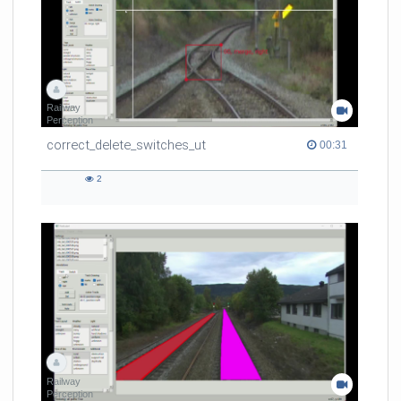
Railway
Perception
correct_delete_switches_ut
00:31 duration
00:31
2
2
views
Railway
Perception