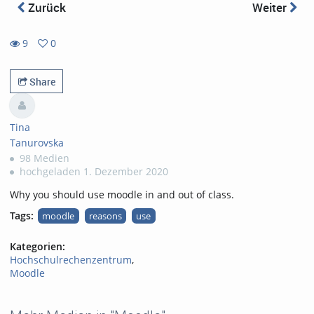
Zurück
Weiter
9
0
0
9
favorites
views
Share
Tina
Tanurovska
98 Medien
hochgeladen 1. Dezember 2020
Why you should use moodle in and out of class.
Tags:
moodle
reasons
use
Kategorien:
Hochschulrechenzentrum
,
Moodle