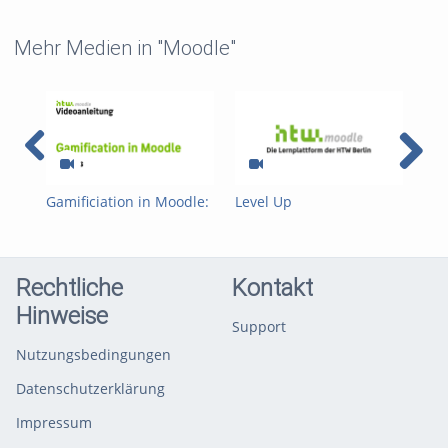
Mehr Medien in "Moodle"
Gamificiation in Moodle:
Level Up
Gam
Badges
Einschreibemethode
Up 
Rechtliche
Kontakt
Hinweise
Support
Nutzungsbedingungen
Datenschutzerklärung
Impressum