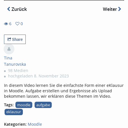
Zurück
Weiter
6
0
0
6
favorites
views
Share
Tina
Tanurovska
98 Medien
hochgeladen 8. November 2023
In diesem Video lernen Sie die einfachste Form einer eKlausur
in Moodle. Aufgabe erstellen und Ergebnisse als Upload
bekommen lassen, wir erklären diese Themen im Video.
Tags:
moodle
aufgabe
eklausur
Kategorien:
Moodle