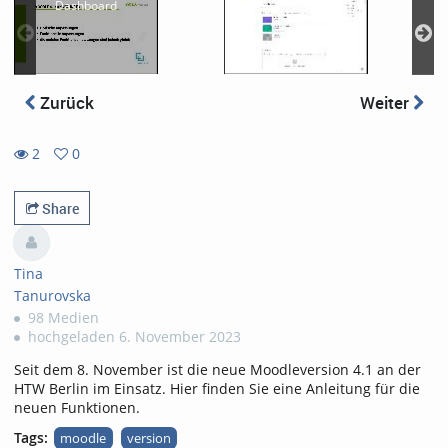
Dashboard
Zurück
Weiter
2
0
0
2
favorites
views
Share
Tina
Tanurovska
98 Medien
hochgeladen 6. November 2023
Seit dem 8. November ist die neue Moodleversion 4.1 an der
HTW Berlin im Einsatz. Hier finden Sie eine Anleitung für die
neuen Funktionen.
Tags:
moodle
version