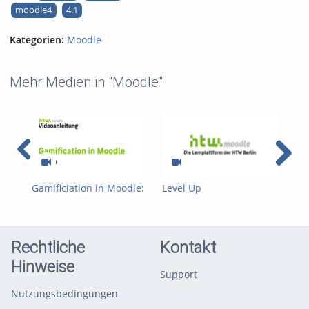
moodle4
4.1
Kategorien:
Moodle
Mehr Medien in "Moodle"
Gamificiation in Moodle:
Level Up
Gam
Badges
Einschreibemethode
Up 
Rechtliche
Kontakt
Hinweise
Support
Nutzungsbedingungen