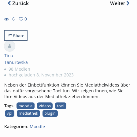
Zurück
Weiter
16
0
0
16
favorites
views
Share
Tina
Tanurovska
98 Medien
hochgeladen 8. November 2023
Neben der Einbettfunktion können Sie Mediathekvideos über
das dafür vorgesehene Tool tun. Wir zeigen Ihnen, wie Sie
Ihre Videos aus der Mediathek ziehen können.
Tags:
moodle
videos
tool
vpl
mediathek
plugin
Kategorien:
Moodle