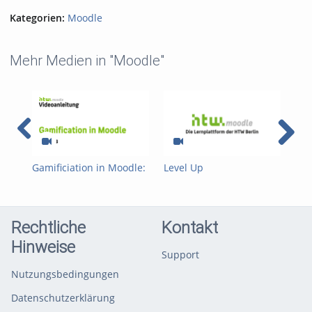
Kategorien:
Moodle
Mehr Medien in "Moodle"
Gamificiation in Moodle:
Level Up
Gam
Badges
Einschreibemethode
Up 
Rechtliche
Kontakt
Hinweise
Support
Nutzungsbedingungen
Datenschutzerklärung