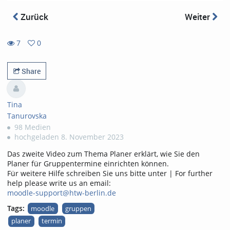
Zurück
Weiter
7
0
0
7
favorites
views
Share
Tina
Tanurovska
98 Medien
hochgeladen 8. November 2023
Das zweite Video zum Thema Planer erklärt, wie Sie den
Planer für Gruppentermine einrichten können.
Für weitere Hilfe schreiben Sie uns bitte unter | For further
help please write us an email:
moodle-support@htw-berlin.de
Tags:
moodle
gruppen
planer
termin