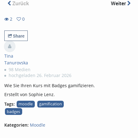
Zurück
Weiter
2
0
0
2
favorites
views
Share
Tina
Tanurovska
98 Medien
hochgeladen 26. Februar 2026
Wie Sie Ihren Kurs mit Badges gamifizieren.
Erstellt von Sophie Lenz.
Tags:
moodle
gamification
badges
Kategorien:
Moodle