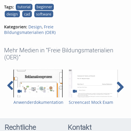
Tags:
tutorial
beginner
design
cad
software
Kategorien:
Design
,
Freie
Bildungsmaterialien (OER)
Mehr Medien in "Freie Bildungsmaterialien
(OER)"
Anwenderdokumentation
Screencast Mock Exam
MA
als Video-Tutorial WAG
SummerTerm 2025
acc
Team A
Rechtliche
Kontakt