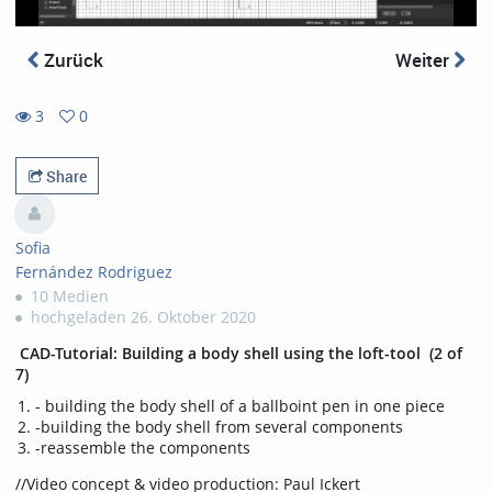
Zurück
Weiter
3
0
0
3
favorites
views
Share
Sofia
Fernández Rodriguez
10 Medien
hochgeladen 26. Oktober 2020
CAD-Tutorial: Building a body shell using the loft-tool (2 of
7)
- building the body shell of a ballboint pen in one piece
-building the body shell from several components
-reassemble the components
//Video concept & video production: Paul Ickert