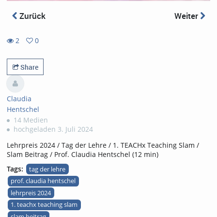
Zurück
Weiter
2
0
0
2
favorites
views
Share
Claudia
Hentschel
14 Medien
hochgeladen 3. Juli 2024
Lehrpreis 2024 / Tag der Lehre / 1. TEACHx Teaching Slam /
Slam Beitrag / Prof. Claudia Hentschel (12 min)
Tags:
tag der lehre
prof. claudia hentschel
lehrpreis 2024
1. teachx teaching slam
slam beitrag