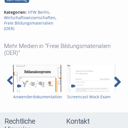
Kategorien:
HTW Berlin
,
Wirtschaftswissenschaften
,
Freie Bildungsmaterialien
(OER)
Mehr Medien in "Freie Bildungsmaterialien
(OER)"
Anwenderdokumentation
Screencast Mock Exam
MA
als Video-Tutorial WAG
SummerTerm 2025
acc
Team A
Rechtliche
Kontakt