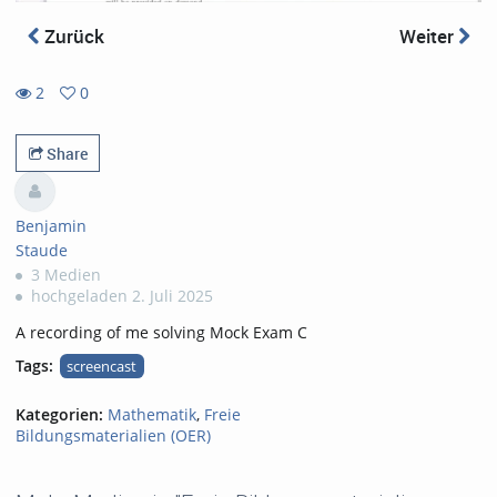
Zurück
Weiter
2
0
0
2
favorites
views
Share
Benjamin
Staude
3 Medien
hochgeladen 2. Juli 2025
A recording of me solving Mock Exam C
Tags:
screencast
Kategorien:
Mathematik
,
Freie
Bildungsmaterialien (OER)