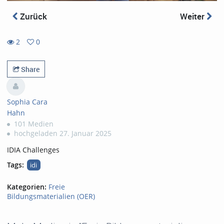
Zurück
Weiter
2
0
0
2
favorites
views
Share
Sophia Cara
Hahn
101 Medien
hochgeladen 27. Januar 2025
IDIA Challenges
Tags:
idi
Kategorien:
Freie
Bildungsmaterialien (OER)