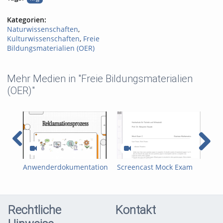
Kategorien:
Naturwissenschaften
,
Kulturwissenschaften
,
Freie
Bildungsmaterialien (OER)
Mehr Medien in "Freie Bildungsmaterialien
(OER)"
Anwenderdokumentation
Screencast Mock Exam
MA
als Video-Tutorial WAG
SummerTerm 2025
acc
Team A
Rechtliche
Kontakt