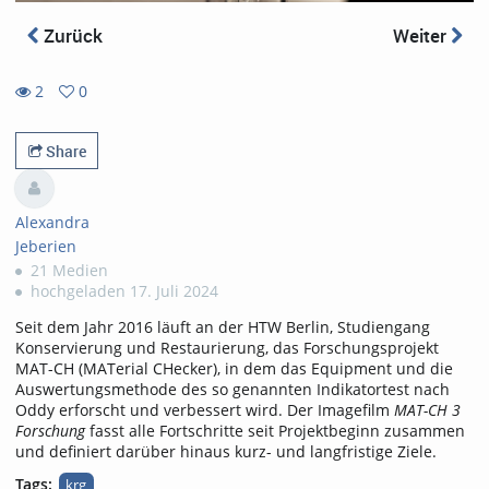
Zurück
Weiter
2
0
0
2
favorites
views
Share
Alexandra
Jeberien
21 Medien
hochgeladen 17. Juli 2024
Seit dem Jahr 2016 läuft an der HTW Berlin, Studiengang
Konservierung und Restaurierung, das Forschungsprojekt
MAT-CH (MATerial CHecker), in dem das Equipment und die
Auswertungsmethode des so genannten Indikatortest nach
Oddy erforscht und verbessert wird. Der Imagefilm
MAT-CH 3
Forschung
fasst alle Fortschritte seit Projektbeginn zusammen
und definiert darüber hinaus kurz- und langfristige Ziele.
Tags:
krg