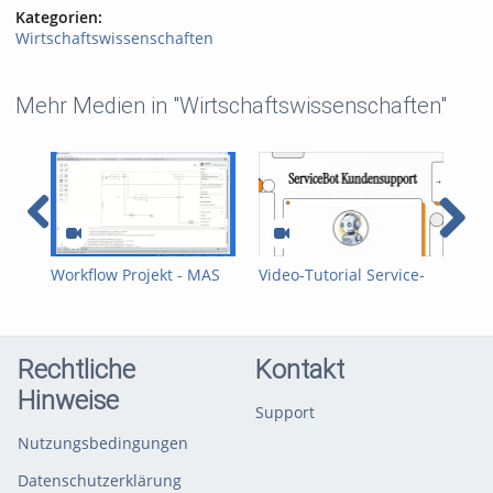
Kategorien:
Wirtschaftswissenschaften
Mehr Medien in "Wirtschaftswissenschaften"
Workflow Projekt - MAS
Video-Tutorial Service-
Anw
(Team 6)
Prozess – ServiceBot
Pac
Team D
A) 
Rechtliche
Kontakt
Hinweise
Support
Nutzungsbedingungen
Datenschutzerklärung