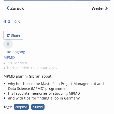
Zurück
Weiter
2
0
0
2
favorites
views
Share
Studiengang
MPMD
230 Medien
hochgeladen 13. Januar 2026
MPMD alumni Gibran about
why he choose the Master's in Project Management and
Data Science (MPMD) programme
his favourite memories of studying MPMD
and with tips for finding a job in Germany
Tags:
empmd
alumni