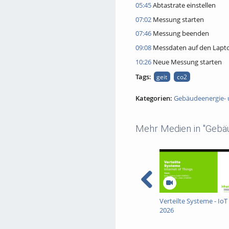
05:45
Abtastrate einstellen
07:02
Messung starten
07:46
Messung beenden
09:08
Messdaten auf den Lapt
10:26
Neue Messung starten
Tags:
geit
co2
Kategorien:
Gebäudeenergie- 
Mehr Medien in "Gebäu
Verteilte Systeme - IoT
2026