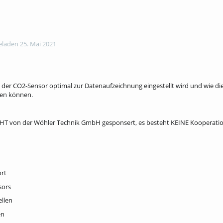
laden 25. Mai 2021
e der CO2-Sensor optimal zur Datenaufzeichnung eingestellt wird und wie d
en können.
ICHT von der Wöhler Technik GmbH gesponsert, es besteht KEINE Kooperati
ort
sors
llen
en