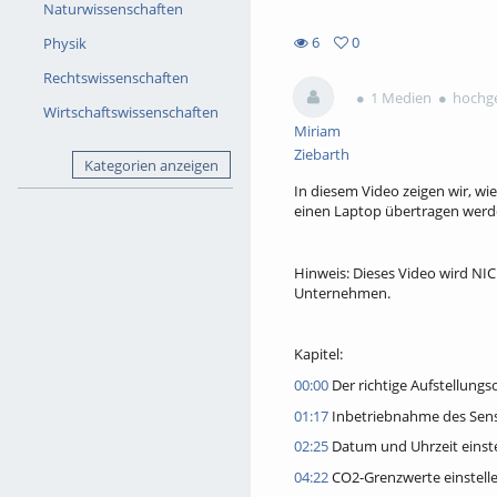
Naturwissenschaften
6
0
Physik
0
6
Rechtswissenschaften
favorites
views
1 Medien
hochge
Wirtschaftswissenschaften
Miriam
Ziebarth
Kategorien anzeigen
In diesem Video zeigen wir, wi
einen Laptop übertragen werd
Hinweis: Dieses Video wird N
Unternehmen.
Kapitel:
00:00
Der richtige Aufstellungs
01:17
Inbetriebnahme des Sen
02:25
Datum und Uhrzeit einste
04:22
CO2-Grenzwerte einstell