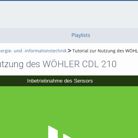
go
go
go
to
to
to
navigation
main
footer
content
Playlists
rgie- und -informationstechnik
Tutorial zur Nutzung des WÖH
 Nutzung des WÖHLER CDL 210
Inbetriebnahme des Sensors
Video abspielen