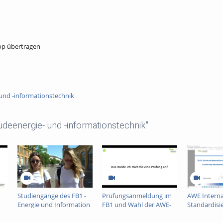
op übertragen
und -informationstechnik
deenergie- und -informationstechnik"
Studiengänge des FB1 -
Prüfungsanmeldung im
AWE Interna
Energie und Information
FB1 und Wahl der AWE-
Standardisie
- Übersicht
Varianten
Konformitä