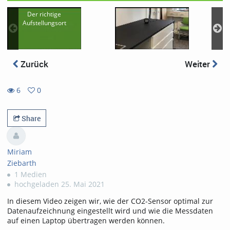
Der richtige
Aufstellungsort
Zurück
Weiter
6
0
0
6
favorites
views
Share
Miriam
Ziebarth
1 Medien
hochgeladen 25. Mai 2021
In diesem Video zeigen wir, wie der CO2-Sensor optimal zur
Datenaufzeichnung eingestellt wird und wie die Messdaten
auf einen Laptop übertragen werden können.