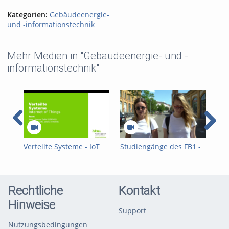
Kategorien:
Gebäudeenergie-
und -informationstechnik
Mehr Medien in "Gebäudeenergie- und -
informationstechnik"
Verteilte Systeme - IoT
Studiengänge des FB1 -
Prü
2026
Energie und Information
FB1
- Übersicht
Var
Rechtliche
Kontakt
Hinweise
Support
Nutzungsbedingungen