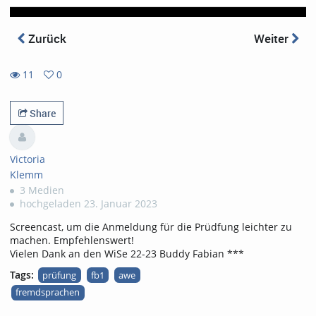
Zurück
Weiter
11
0
0
11
favorites
views
Share
Victoria
Klemm
3 Medien
hochgeladen 23. Januar 2023
Screencast, um die Anmeldung für die Prüdfung leichter zu
machen. Empfehlenswert!
Vielen Dank an den WiSe 22-23 Buddy Fabian ***
Tags:
prüfung
fb1
awe
fremdsprachen