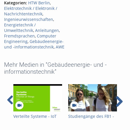
Kategorien:
HTW Berlin
,
Elektrotechnik / Elektronik /
Nachrichtentechnik
,
Ingenieurwissenschaften
,
Energietechnik /
Umwelttechnik
,
Anleitungen
,
Fremdsprachen
,
Computer
Engineering
,
Gebäudeenergie-
und -informationstechnik
,
AWE
Mehr Medien in "Gebäudeenergie- und -
informationstechnik"
Verteilte Systeme - IoT
Studiengänge des FB1 -
Prü
2026
Energie und Information
FB1
- Übersicht
Var