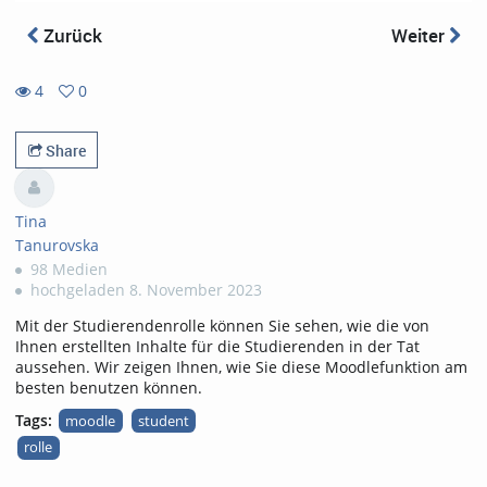
Zurück
Weiter
4
0
0
4
favorites
views
Share
Tina
Tanurovska
98 Medien
hochgeladen 8. November 2023
Mit der Studierendenrolle können Sie sehen, wie die von
Ihnen erstellten Inhalte für die Studierenden in der Tat
aussehen. Wir zeigen Ihnen, wie Sie diese Moodlefunktion am
besten benutzen können.
Tags:
moodle
student
rolle