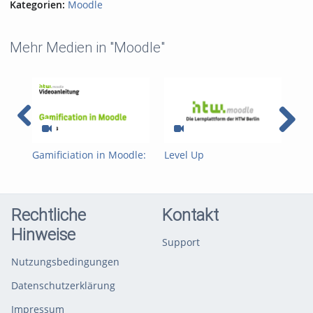
Kategorien:
Moodle
Mehr Medien in "Moodle"
Gamificiation in Moodle:
Level Up
Gam
Badges
Einschreibemethode
Up 
Rechtliche
Kontakt
Hinweise
Support
Nutzungsbedingungen
Datenschutzerklärung
Impressum