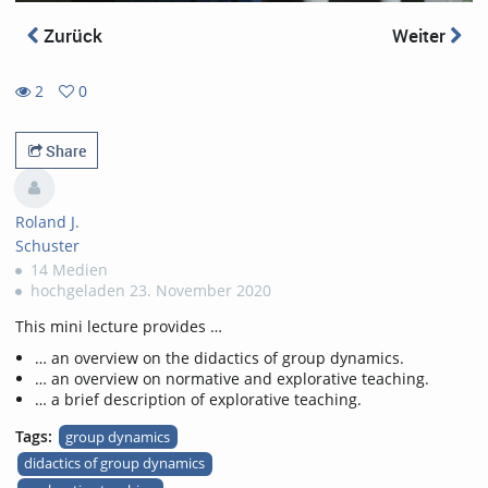
Zurück
Weiter
2
0
0
2
favorites
views
Share
Roland J.
Schuster
14 Medien
hochgeladen 23. November 2020
This mini lecture provides …
… an overview on the didactics of group dynamics.
… an overview on normative and explorative teaching.
… a brief description of explorative teaching.
Tags:
group dynamics
didactics of group dynamics