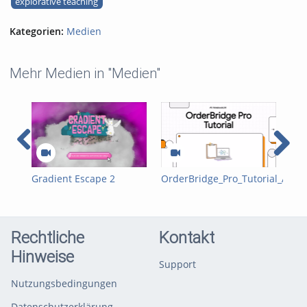
explorative teaching
Kategorien:
Medien
Mehr Medien in "Medien"
Gradient Escape 2
OrderBridge_Pro_Tutorial_An
Gra
Trailer
Rechtliche
Kontakt
Hinweise
Support
Nutzungsbedingungen
Datenschutzerklärung