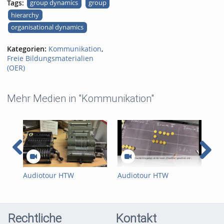
Tags:
group dynamics
group
hierarchy
organisational dynamics
Kategorien:
Kommunikation
,
Freie Bildungsmaterialien
(OER)
Mehr Medien in "Kommunikation"
Audiotour HTW
Audiotour HTW
Aud
Computermuseum –
Computermuseum –
Co
Mechanische
Rechenbrett
Aba
Rechenmaschinen
Rechtliche
Kontakt