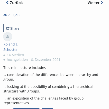
Zurück
Weiter
7
0
0
7
favorites
views
Share
Roland J.
Schuster
14 Medien
hochgeladen 16. Dezember 2021
This mini lecture includes
… consideration of the differences between hierarchy and
group.
... looking at the possibility of combining a hierarchical
structure with groups.
... an exposition of the challenges faced by group
representatives.