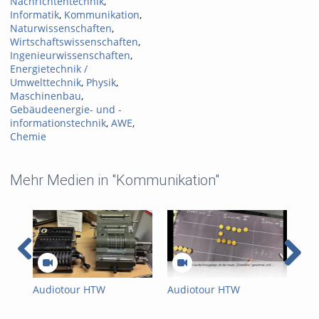
Nachrichtentechnik
,
Informatik
,
Kommunikation
,
Naturwissenschaften
,
Wirtschaftswissenschaften
,
Ingenieurwissenschaften
,
Energietechnik /
Umwelttechnik
,
Physik
,
Maschinenbau
,
Gebäudeenergie- und -
informationstechnik
,
AWE
,
Chemie
Mehr Medien in "Kommunikation"
Audiotour HTW
Audiotour HTW
Aud
Computermuseum –
Computermuseum –
Co
Mechanische
Rechenbrett
Aba