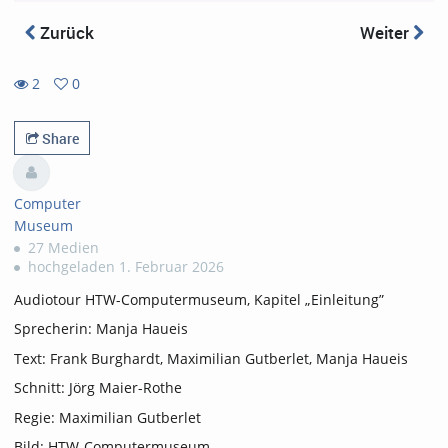
Zurück
Weiter
2
0
0
2
favorites
views
Share
Computer
Museum
27 Medien
hochgeladen 1. Februar 2026
Audiotour HTW-Computermuseum, Kapitel „Einleitung”
Sprecherin: Manja Haueis
Text: Frank Burghardt, Maximilian Gutberlet, Manja Haueis
Schnitt: Jörg Maier-Rothe
Regie: Maximilian Gutberlet
Bild: HTW-Computermuseum