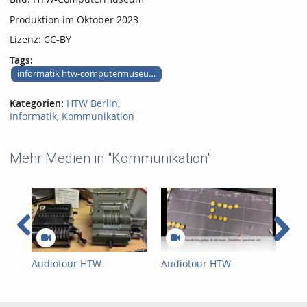
Produktion im Oktober 2023
Lizenz: CC-BY
Tags:
informatik htw-computermuseum museumskunde
Kategorien:
HTW Berlin
,
Informatik
,
Kommunikation
Mehr Medien in "Kommunikation"
Audiotour HTW
Audiotour HTW
Aud
Computermuseum –
Computermuseum –
Co
Mechanische
Rechenbrett
Aba
Rechenmaschinen