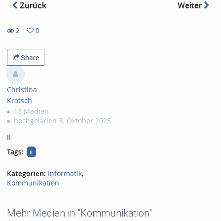
Zurück
Weiter
2
0
0
2
favorites
views
Share
Christina
Kratsch
13 Medien
hochgeladen 3. Oktober 2025
II
Tags:
ii
Kategorien:
Informatik
,
Kommunikation
Mehr Medien in "Kommunikation"