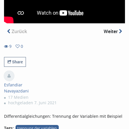
Zurück
Weiter
9
0
0
9
favorites
views
Share
Esfandiar
Navayazdani
17 Medien
hochgeladen 7. Juni 2021
Differentialgleichungen: Trennung der Variablen mit Beispiel
Tags:
trennung der variablen