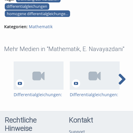
differentialgleichungen
homogene differentialgleichungen 1. ordnung
Kategorien:
Mathematik
Mehr Medien in "Mathematik, E. Navayazdani"
Differentialgleichungen:
Differentialgleichungen:
Int
Trennung der Variablen
RC-Tiefpass
Var
mit Beispiel
Teil
Rechtliche
Kontakt
Hinweise
Support