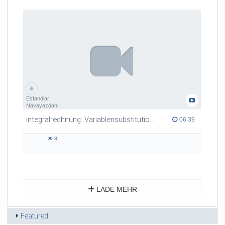
Esfandiar
Navayazdani
Integralrechnung: Variablensubstitution Teil 2, Beispiele
06:39 duration
06:39
3
3
views
LADE MEHR
Featured