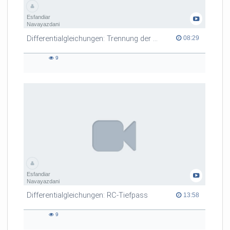
Esfandiar
Navayazdani
Differentialgleichungen: Trennung der Variablen mit Beispiel
08:29 duration
08:29
9
9
views
Esfandiar
Navayazdani
Differentialgleichungen: RC-Tiefpass
13:58 duration
13:58
9
9
views