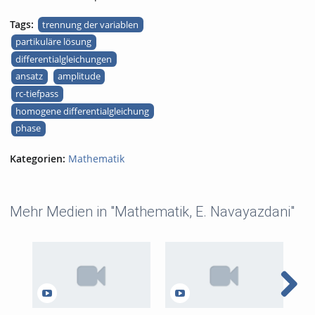
Tags:
trennung der variablen
partikuläre lösung
differentialgleichungen
ansatz
amplitude
rc-tiefpass
homogene differentialgleichung
phase
Kategorien:
Mathematik
Mehr Medien in "Mathematik, E. Navayazdani"