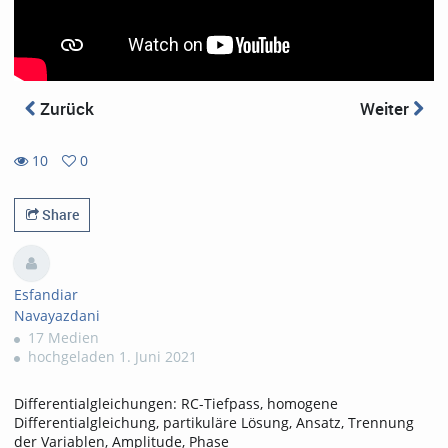
Zurück
Weiter
10
0
0
10
favorites
views
Share
Esfandiar
Navayazdani
17 Medien
hochgeladen 1. Juni 2021
Differentialgleichungen: RC-Tiefpass, homogene
Differentialgleichung, partikuläre Lösung, Ansatz, Trennung
der Variablen, Amplitude, Phase