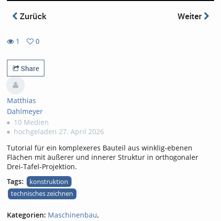
Zurück
Weiter
1
0
0
1
favorites
views
Share
Matthias
Dahlmeyer
10 Medien
hochgeladen 27. April 2026
Tutorial für ein komplexeres Bauteil aus winklig-ebenen
Flächen mit äußerer und innerer Struktur in orthogonaler
Drei-Tafel-Projektion.
Tags:
konstruktion
technisches zeichnen
Kategorien:
Maschinenbau
,