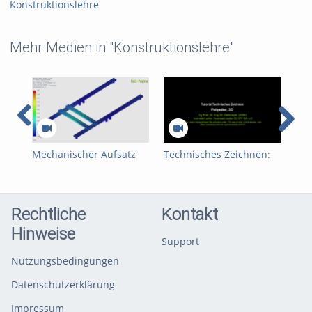
Konstruktionslehre
Mehr Medien in "Konstruktionslehre"
Mechanischer Aufsatz
Technisches Zeichnen:
Tec
zur Integration des
Polyeder, gebohrt
Pol
Roboters LARA 5 auf den
MAV 500
Rechtliche
Kontakt
Hinweise
Support
Nutzungsbedingungen
Datenschutzerklärung
Impressum