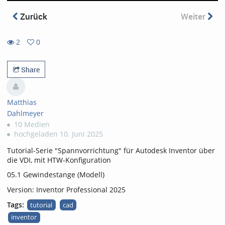
Zurück
Weiter
2
0
0
2
favorites
views
Share
Matthias
Dahlmeyer
10 Medien
hochgeladen 10. Juni 2025
Tutorial-Serie "Spannvorrichtung" für Autodesk Inventor über
die VDI, mit HTW-Konfiguration
05.1 Gewindestange (Modell)
Version: Inventor Professional 2025
Tags:
tutorial
cad
inventor