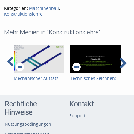
Kategorien:
Maschinenbau
,
Konstruktionslehre
Mehr Medien in "Konstruktionslehre"
Mechanischer Aufsatz
Technisches Zeichnen:
Tec
zur Integration des
Polyeder, gebohrt
Pol
Roboters LARA 5 auf den
MAV 500
Rechtliche
Kontakt
Hinweise
Support
Nutzungsbedingungen