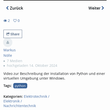
Zurück
Weiter
2
0
0
2
favorites
views
Share
Markus
Nölle
7 Medien
hochgeladen 14. Oktober 2024
Video zur Beschreibung der Installation von Python und einer
virtuellen Umgebung unter Windows.
Tags:
python
Kategorien:
Elektrotechnik /
Elektronik /
Nachrichtentechnik