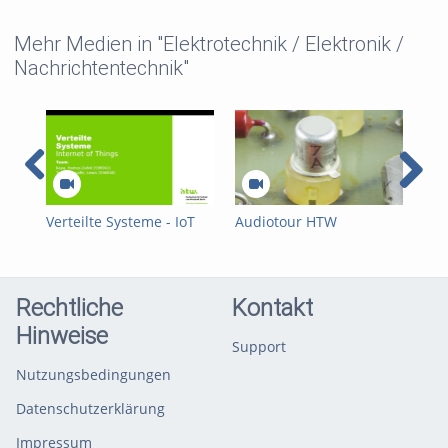
Mehr Medien in "Elektrotechnik / Elektronik /
Nachrichtentechnik"
Verteilte Systeme - IoT
Audiotour HTW
Aud
2026
Computermuseum –
Co
Transistor
Röh
Rechtliche
Kontakt
Hinweise
Support
Nutzungsbedingungen
Datenschutzerklärung
Impressum