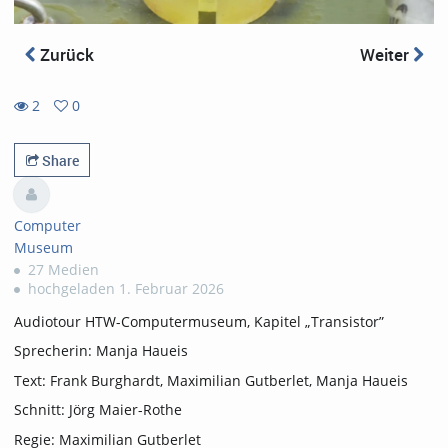
Zurück
Weiter
2
0
0
2
favorites
views
Share
Computer
Museum
27 Medien
hochgeladen 1. Februar 2026
Audiotour HTW-Computermuseum, Kapitel „Transistor”
Sprecherin: Manja Haueis
Text: Frank Burghardt, Maximilian Gutberlet, Manja Haueis
Schnitt: Jörg Maier-Rothe
Regie: Maximilian Gutberlet