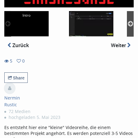
Intro
Zurück
Weiter
5
0
0
5
favorites
views
Share
Nermin
Rustic
72 Medien
hochgeladen 5. Mai 2023
Es entsteht hier eine "kleine" Videoreihe, die einem
bestimmten Projekt angehört. Es werden potenziell 3-5 Videos