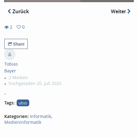
Zurück
Weiter
2
0
0
2
favorites
views
Share
Tobias
Bayer
2 Medien
hochgeladen 20. Juli 2025
-
Tags:
ubss
Kategorien:
Informatik
,
Medieninformatik