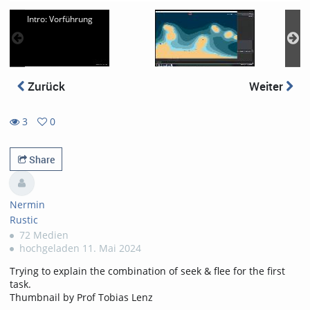
Intro: Vorführung
Zurück
Weiter
3
0
0
3
favorites
views
Share
Nermin
Rustic
72 Medien
hochgeladen 11. Mai 2024
Trying to explain the combination of seek & flee for the first
task.
Thumbnail by Prof Tobias Lenz