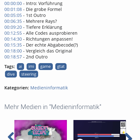
00:00:00
- Intro: Vorführung
00:01:08
- Die grobe Formel
00:05:05
- 1st Outro
00:06:35
- Mehrere Rays?
00:09:20
- Tiefere Erklärung
00:12:55
- Alle Codes ausprobieren
00:14:30
- Richtungen anpassen!
00:15:35
- Der echte Abgabecode(?)
00:18:00
- Vergleich das Original
00:18:57
- 2nd Outro
Tags:
ai
imi
game
gtat
dive
steering
Kategorien:
Medieninformatik
Mehr Medien in "Medieninformatik"