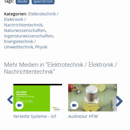
Tags:
diode
sperrstrom
Kategorien:
Elektrotechnik /
Elektronik /
Nachrichtentechnik
,
Naturwissenschaften
,
Ingenieurwissenschaften
,
Energietechnik /
Umwelttechnik
,
Physik
Mehr Medien in "Elektrotechnik / Elektronik /
Nachrichtentechnik"
Verteilte Systeme - IoT
Audiotour HTW
Aud
2026
Computermuseum –
Co
Transistor
Röh