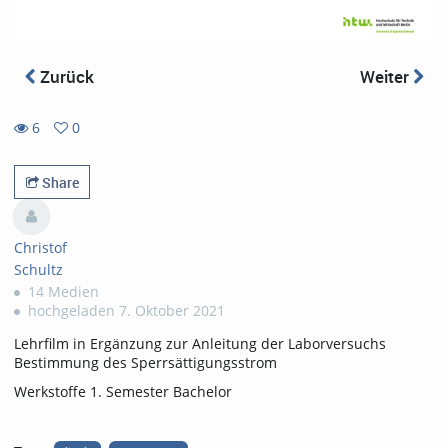
Zurück
Weiter
6
0
0
6
favorites
views
Share
Christof
Schultz
14 Medien
hochgeladen 7. Oktober 2021
Lehrfilm in Ergänzung zur Anleitung der Laborversuchs
Bestimmung des Sperrsättigungsstrom
Werkstoffe 1. Semester Bachelor