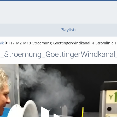
go
go
go
to
to
to
navigation
main
footer
content
Playlists
ik
F17_M2_M10_Stroemung_GoettingerWindkanal_4_Stromlinie_
troemung_GoettingerWindkanal_
Video abspielen