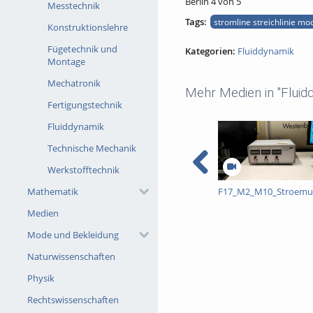
Berlin 4 von 5
Messtechnik
Tags:
stromline streichlinie mo
Konstruktionslehre
Fügetechnik und
Kategorien:
Fluiddynamik
Montage
Mechatronik
Mehr Medien in "Fluid
Fertigungstechnik
Fluiddynamik
Technische Mechanik
Werkstofftechnik
Mathematik
F17_M2_M10_Stroemun
Medien
Mode und Bekleidung
Naturwissenschaften
Physik
Rechtswissenschaften