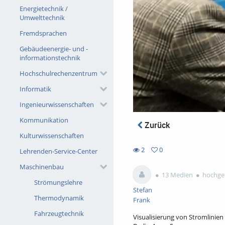
Energietechnik /
Umwelttechnik
Fremdsprachen
Gebäudeenergie- und -
informationstechnik
Hochschulrechenzentrum
Informatik
Ingenieurwissenschaften
Kommunikation
Zurück
Kulturwissenschaften
2
0
Lehrenden-Service-Center
0
2
Maschinenbau
favorites
views
13 Medien
hochgel
Strömungslehre
Stefan
Thermodynamik
Frank
Fahrzeugtechnik
Visualisierung von Stromlinien