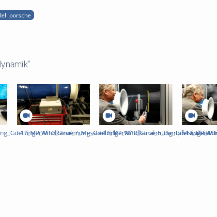
dell porsche
dynamik"
g_GoettingerWindkanal_7_Messtechnik
F17_M2_M10_Stroemung_GoettingerWindkanal_6_Dampfvisualisieru
F17_M2_M10_Stroemung_GoettingerWind
F17_M2_M10