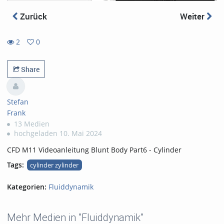
Zurück
Weiter
2
0
0
2
favorites
views
Share
Stefan
Frank
13 Medien
hochgeladen 10. Mai 2024
CFD M11 Videoanleitung Blunt Body Part6 - Cylinder
Tags:
cylinder zylinder
Kategorien:
Fluiddynamik
Mehr Medien in "Fluiddynamik"