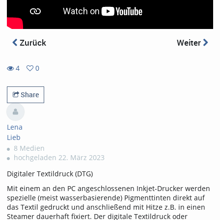
Zurück
Weiter
4
0
0
4
favorites
views
Share
Lena
Lieb
8 Medien
hochgeladen 22. März 2023
Digitaler Textildruck (DTG)
Mit einem an den PC angeschlossenen Inkjet-Drucker werden
spezielle (meist wasserbasierende) Pigmenttinten direkt auf
das Textil gedruckt und anschließend mit Hitze z.B. in einen
Steamer dauerhaft fixiert. Der digitale Textildruck oder