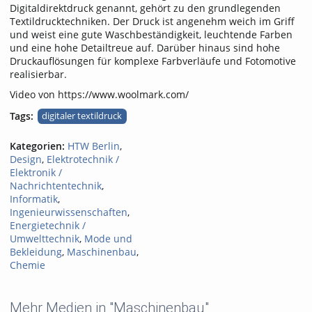
Digitaldirektdruck genannt, gehört zu den grundlegenden
Textildrucktechniken. Der Druck ist angenehm weich im Griff
und weist eine gute Waschbeständigkeit, leuchtende Farben
und eine hohe Detailtreue auf. Darüber hinaus sind hohe
Druckauflösungen für komplexe Farbverläufe und Fotomotive
realisierbar.
Video von https://www.woolmark.com/
Tags:
digitaler textildruck
Kategorien:
HTW Berlin
,
Design
,
Elektrotechnik /
Elektronik /
Nachrichtentechnik
,
Informatik
,
Ingenieurwissenschaften
,
Energietechnik /
Umwelttechnik
,
Mode und
Bekleidung
,
Maschinenbau
,
Chemie
Mehr Medien in "Maschinenbau"