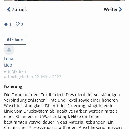
Zurück
Weiter
1
0
0
1
favorites
views
Share
Lena
Lieb
8 Medien
hochgeladen 22. März 2023
Fixierung
Die Farbe auf dem Textil fixiert. Dies dient der vollständigen
Verbindung zwischen Tinte und Textil sowie einer höheren
Waschbeständigkeit. Die Art der Fixierung hängt in erster
Linie vom Drucksystem ab. Reaktive Farben werden mittels
eines Steamers mit Wasserdampf, Hitze und einer
bestimmten Verweildauer in das Material gebunden. Ein
Chemischer Prozess muss stattfinden. Anschließend müssen