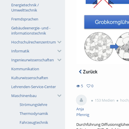
Energietechnik /
Umwelttechnik
Fremdsprachen
Gebäudeenergie- und -
informationstechnik
Hochschulrechenzentrum
Informatik
Ingenieurwissenschaften
Kommunikation
Zurück
Kulturwissenschaften
5
0
Lehrenden-Service-Center
0
5
Maschinenbau
favorites
views
153 Medien
hochg
Strömungslehre
Anja
Thermodynamik
Pfennig
Fahrzeugtechnik
Durchführung Diffusionsglühen,