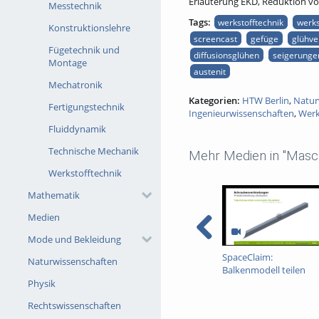
Erläuterung EKD, Reduktion vo
Messtechnik
Tags:
werkstofftechnik
werks
Konstruktionslehre
screencast
gefüge
glühve
Fügetechnik und
diffusionsglühen
seigerunge
Montage
austenit
Mechatronik
Kategorien:
HTW Berlin
,
Natur
Fertigungstechnik
Ingenieurwissenschaften
,
Werk
Fluiddynamik
Technische Mechanik
Mehr Medien in "Masc
Werkstofftechnik
Mathematik
Medien
Mode und Bekleidung
SpaceClaim:
Naturwissenschaften
Balkenmodell teilen
Physik
Rechtswissenschaften