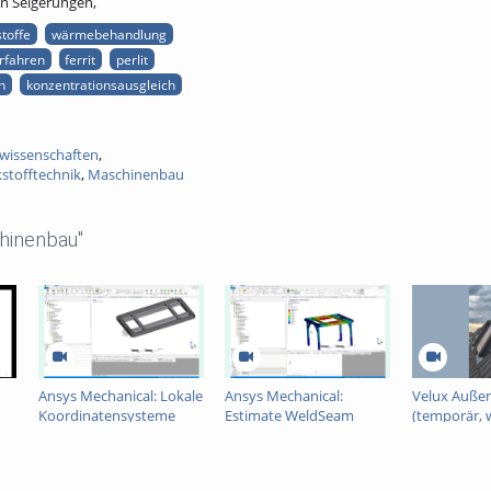
n Seigerungen,
toffe
wärmebehandlung
rfahren
ferrit
perlit
n
konzentrationsausgleich
wissenschaften
,
stofftechnik
,
Maschinenbau
hinenbau"
Ansys Mechanical: Lokale
Ansys Mechanical:
Velux Außen
Koordinatensysteme
Estimate WeldSeam
(temporär, 
erzeugen
HotSpot Location
nach SoSe2