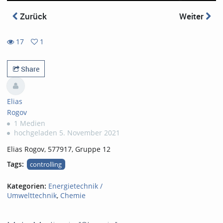
Zurück
Weiter
17
1
1
17
favorites
views
Share
Elias
Rogov
1 Medien
hochgeladen 5. November 2021
Elias Rogov, 577917, Gruppe 12
Tags:
controlling
Kategorien:
Energietechnik /
Umwelttechnik
,
Chemie