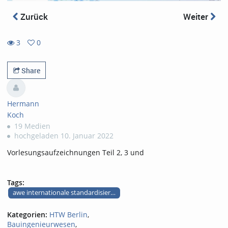
Zurück
Weiter
3
0
0
3
favorites
views
Share
Hermann
Koch
19 Medien
hochgeladen 10. Januar 2022
Vorlesungsaufzeichnungen Teil 2, 3 und
Tags:
awe internationale standardisierung teile 2 bis 4
Kategorien:
HTW Berlin
,
Bauingenieurwesen
,