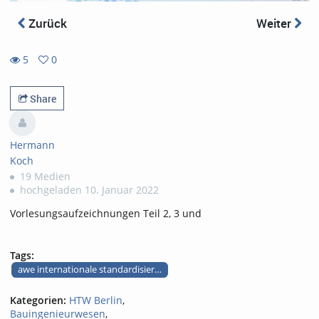
Zurück
Weiter
5
0
0
5
favorites
views
Share
Hermann
Koch
19 Medien
hochgeladen 10. Januar 2022
Vorlesungsaufzeichnungen Teil 2, 3 und
Tags:
awe internationale standardisierung teile 2 bis 4
Kategorien:
HTW Berlin
,
Bauingenieurwesen
,